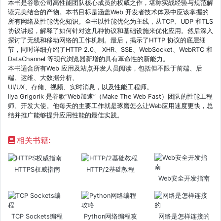
本书是谷歌公司高性能团队核心成员的权威之作，堪称实战经验与规范解
读完美结合的产物。本书目标是涵盖Web 开发者技术体系中应该掌握的
所有网络及性能优化知识。全书以性能优化为主线，从TCP、UDP 和TLS
协议讲起，解释了如何针对这几种协议和基础设施来优化应用。然后深入
探讨了无线和移动网络的工作机制。最后，揭示了HTTP 协议的底层细
节，同时详细介绍了HTTP 2.0、 XHR、SSE、WebSocket、WebRTC 和
DataChannel 等现代浏览器新增的具有革命性的新能力。
本书适合所有Web 应用及站点开发人员阅读，包括但不限于前端、后
端、运维、大数据分析、
UI/UX、存储、视频、实时消息，以及性能工程师。
Ilya Grigorik 是谷歌“Web加速”（Make The Web Fast）团队的性能工程
师、开发大使。他每天的主要工作就是琢磨怎么让Web应用速度更快，总
结并推广能够提升应用性能的最佳实践。
相关书籍:
HTTPS权威指南
HTTP/2基础教程
Web安全开发指南
TCP Sockets编程
Python网络编程攻
网络是怎样连接的