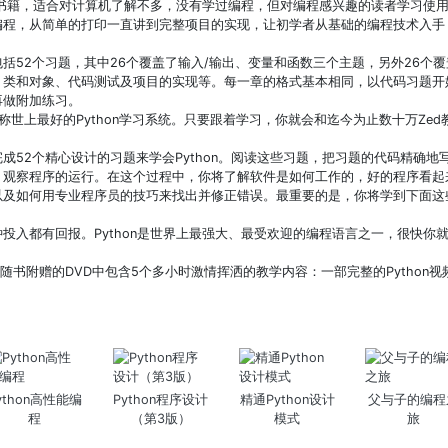
入门书籍，适合对计算机了解不多，没有学过编程，但对编程感兴趣的读者学习使
编程，从简单的打印一直讲到完整项目的实现，让初学者从基础的编程技术入手
括52个习题，其中26个覆盖了输入/输出、变量和函数三个主题，另外26个
、类和对象、代码测试及项目的实现等。每一章的格式基本相同，以代码习题开
再做附加练习。
个堪称世上最好的Python学习系统。只要跟着学习，你就会和迄今为止数十万Ze
成52个精心设计的习题来学会Python。阅读这些习题，把习题的代码精确地
，观察程序的运行。在这个过程中，你将了解软件是如何工作的，好的程序看起
及如何用专业程序员的技巧来找出并修正错误。最重要的是，你将学到下面这些编
投入都有回报。Python是世界上最强大、最受欢迎的编程语言之一，很快你就会
！随书附赠的DVD中包含5个多小时激情挥洒的教学内容：一部完整的Python视
ython高性能编
Python程序设计
精通Python设计
父与子的编程
程
（第3版）
模式
旅