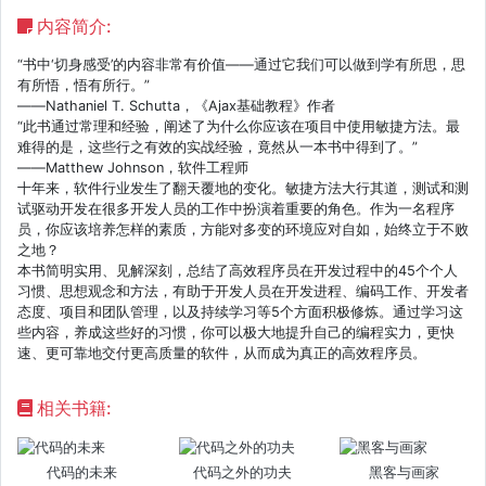
内容简介:
“书中‘切身感受’的内容非常有价值——通过它我们可以做到学有所思，思
有所悟，悟有所行。”
——Nathaniel T. Schutta，《Ajax基础教程》作者
“此书通过常理和经验，阐述了为什么你应该在项目中使用敏捷方法。最
难得的是，这些行之有效的实战经验，竟然从一本书中得到了。”
——Matthew Johnson，软件工程师
十年来，软件行业发生了翻天覆地的变化。敏捷方法大行其道，测试和测
试驱动开发在很多开发人员的工作中扮演着重要的角色。作为一名程序
员，你应该培养怎样的素质，方能对多变的环境应对自如，始终立于不败
之地？
本书简明实用、见解深刻，总结了高效程序员在开发过程中的45个个人
习惯、思想观念和方法，有助于开发人员在开发进程、编码工作、开发者
态度、项目和团队管理，以及持续学习等5个方面积极修炼。通过学习这
些内容，养成这些好的习惯，你可以极大地提升自己的编程实力，更快
速、更可靠地交付更高质量的软件，从而成为真正的高效程序员。
相关书籍:
代码的未来
代码之外的功夫
黑客与画家