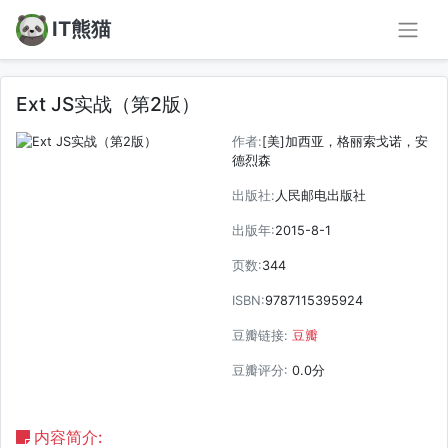
IT熊猫
Ext JS实战（第2版）
作者:
[美]加西亚，格丽索戈诺，安
德烈森
出版社:
人民邮电出版社
出版年:
2015-8-1
页数:
344
ISBN:
9787115395924
豆瓣链接:
豆瓣
豆瓣评分:
0.0分
内容简介: