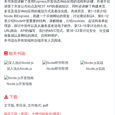
本书系统讲解了使用Express开发动态Web应用的流程和步骤。作者不仅
讲授了开发公共站点及REST API的基础知识，同时还讲解了构建单页、
多页及混合Web应用的规划方式及最佳实践。具体而言，第1~5章介绍
Node 和Express，搭建一个示例网站的骨架，讨论测试和QA。第6~12
章介绍Node中更重要的结构，讲解模板，介绍cookies、会话和表单处
理器，探讨中间件以及从服务器发送电子邮件。第13~15章讨论持久化、
URL路由、API的编写、流行的MVC范式。第18~22章讨论安全、社交媒
体集成以及网站的调试、启用和维护。
本书适合所有前端和后端开发人员阅读。
相关书籍:
深入浅出Node.js
Node即学即用
Node.js实战
Node.js开发指南
下载:
文字版, 带目录, 文件格式: pdf
购买正版（推荐)
全网书籍备份(网盘)