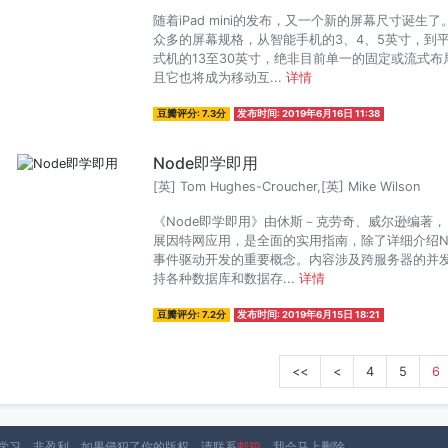
随着iPad mini的发布，又一个新的屏幕尺寸诞
众多的屏幕规格，从智能手机的3、4、5英寸，到平
式机的13至30英寸，绝非目前单一的固定或流式
且它也将成为移动互...
详情
豆瓣评分: 7.3分
发布时间: 2019年6月16日 11:38
Node即学即用
[英] Tom Hughes-Croucher,[英] Mike Wilson
《Node即学即用》由休斯－克劳奇、威尔逊编著，《
展因特网应用，是全面的实用指南，除了详细介绍No
事件驱动开发的重要概念。内容涉及跨服务器的并发
持各种数据库和数据存...
详情
豆瓣评分: 7.2分
发布时间: 2019年6月15日 18:21
<<
<
4
5
6
于个人学习，非盈利。如果侵犯了你的版权，请联系
邮箱
，我会马上删除