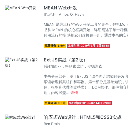
MEAN Web开发
[以色列] Amos Q. Haviv
MEAN 是最流行的Web 开发工具的集合，包括MongoDB、
书从 MEAN 的核心框架开始，详细阐述了每一种
何用流行的模 块把它们连接在一起。通过本书的实例练
豆瓣评分: 6.5分
发布时间: 2019年6月15日 18:18
Ext JS实战（第2版）
[美]加西亚，格丽索戈诺，安德烈森
本书分三部分，基于Ext JS 4.0全面介绍如何
帮读者理解其组件和容器。第一部分是基础知识，讲解
储、模型和代理等支持类）、DOM操作、组件和容器
理，内容涵盖...
详情
豆瓣评分: 0.0分
发布时间: 2019年6月14日 22:09
响应式Web设计 : HTML5和CSS3实战
Ben Frain