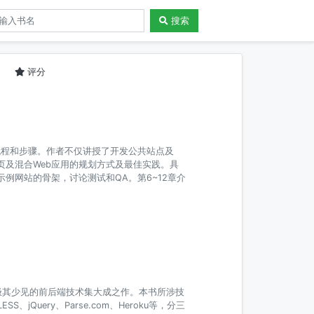
搜索
门
评分
用的流程和步骤。作者不仅讲授了开发公共站点及
多页及混合Web应用的规划方式及最佳实践。具
一个示例网站的骨架，讨论测试和QA。第6~12章介
，是极其少见的前后端技术集大成之作。本书所涉技
、LESS、jQuery、Parse.com、Heroku等，分三