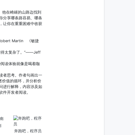
。他在崎岖的山路边找到
你分享哪条路容易、哪条
，让你在重重困难中收获
rt Martin 《敏捷
复杂了。”——Jeff
种阅读体验就像是喝着咖
读者思考。作者勾画出一
述价值的循环，并分析价
问进行解释，内容涉及如
软件开发者阅读。
南
奔跑吧，程序员