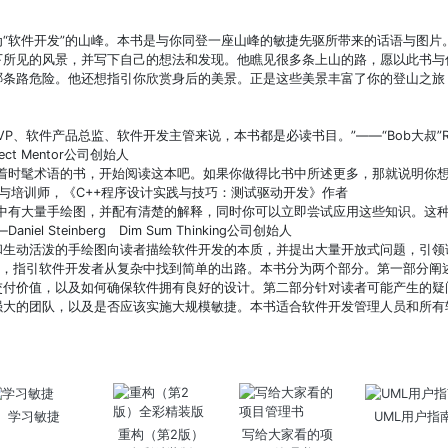
“软件开发”的山峰。本书是与你同登一座山峰的敏捷先驱所带来的话语与图片
下所见的风景，并写下自己的想法和发现。他瞧见很多条上山的路，愿以此书与
哪条路危险。他还想指引你欣赏身后的美景。正是这些美景丰富了你的登山之旅
P、软件产品总监、软件开发主管来说，本书都是必读书目。”——“Bob大叔”Robe
t Mentor公司创始人
着时髦术语的书，开始阅读这本吧。如果你做得比书中所述更多，那就说明你想得太
程师与培训师，《C++程序设计实践与技巧：测试驱动开发》作者
书中有大量手绘图，并配有清楚的解释，同时你可以立即尝试应用这些知识。这
el Steinberg Dim Sum Thinking公司创始人
和生动活泼的手绘图向读者描绘软件开发的本质，并提出大量开放式问题，引领
”，指引软件开发者从复杂中找到简单的出路。本书分为两个部分。第一部分阐
交付价值，以及如何确保软件拥有良好的设计。第二部分针对读者可能产生的疑
强大的团队，以及是否应该实施大规模敏捷。本书适合软件开发管理人员和所有
学习敏捷
UML用户指
重构（第2版）
写给大家看的项