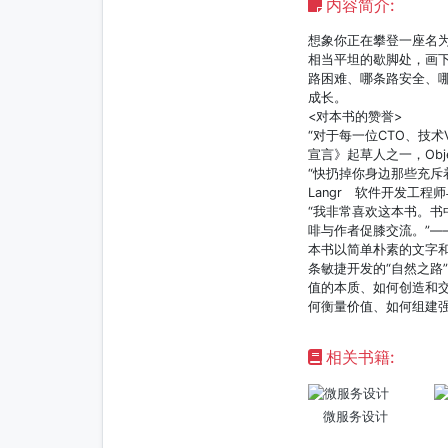
内容简介:
想象你正在攀登一座名为
相当平坦的歇脚处，画
路困难、哪条路安全、
成长。
<对本书的赞誉>
“对于每一位CTO、技术V
宣言》起草人之一，Objec
“快扔掉你身边那些充斥
Langr 软件开发工
“我非常喜欢这本书。
啡与作者促膝交流。”——Dani
本书以简单朴素的文字
条敏捷开发的“自然之路
值的本质、如何创造和
何衡量价值、如何组建
相关书籍:
微服务设计